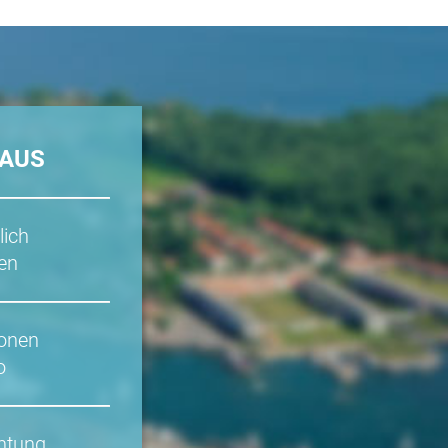
AUS
lich
en
sonen
o
htung