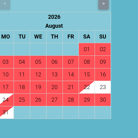
<
>
2026
August
MO
TU
WE
TH
FR
SA
SU
01
02
03
04
05
06
07
08
09
10
11
12
13
14
15
16
17
18
19
20
21
22
23
24
25
26
27
28
29
30
31