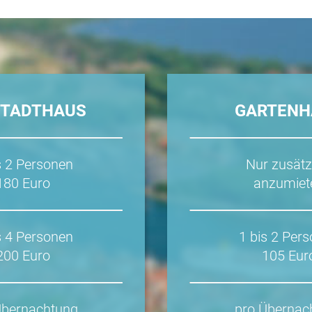
STADTHAUS
GARTENH
s 2 Personen
Nur zusätz
180 Euro
anzumiet
s 4 Personen
1 bis 2 Per
200 Euro
105 Eur
Übernachtung
pro Übernac