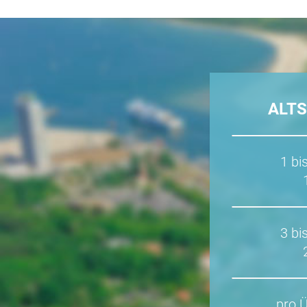
ALT
1 bi
3 bi
pro 